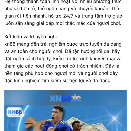
Hệ thống thanh toán linh hoạt với nhiều phương thức
như ví điện tử, thẻ ngân hàng và chuyển khoản. Thời
gian rút tiền nhanh, hỗ trợ 24/7 và trung tâm trợ giúp
luôn sẵn sàng giải đáp mọi thắc mắc của người chơi.
Kết luận và khuyến nghị
xn88 mang đến trải nghiệm cược trực tuyến đa dạng
và an toàn cho người chơi. Để tận hưởng tối đa, hãy
đặt ngân sách hợp lý, kiểm tra lộ trình khuyến mại và
tham gia các hoạt động chơi có trách nhiệm. Đây là
nền tảng phù hợp cho người mới và người chơi dày
dặn kinh nghiệm tìm kiếm sự tiện lợi và đa dạng.