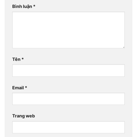
Bình luận
*
Tên
*
Email
*
Trang web