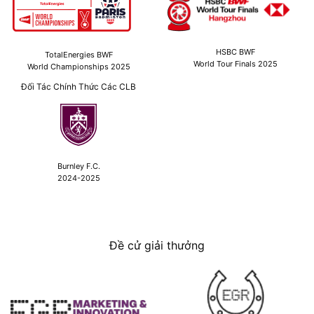
HSBC BWF
TotalEnergies BWF
World Tour Finals 2025
World Championships 2025
Đối Tác Chính Thức Các CLB
Burnley F.C.
2024-2025
Đề cử giải thưởng