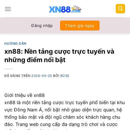
Chuyển
đến
nội
dung
Đăng nhập
Tham gia ngay
HƯỚNG DẪN
xn88: Nền tảng cược trực tuyến và
những điểm nổi bật
ĐÃ ĐĂNG TRÊN
2026-05-25
BỞI
ROSE
Giới thiệu về xn88
xn88 là một nền tảng cược trực tuyến phổ biến tại khu
vực Đông Nam Á, nổi bật nhờ giao diện trực quan, hệ
thống bảo mật và đội ngũ chăm sóc khách hàng chu
đáo. Trang web cung cấp đa dạng trò chơi và cược