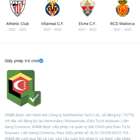
Athletic Club
Villarreal C.F.
Elche C.F.
RCD Mallorca
2021 - 2022
2021 - 2022
2021 - 2022
2021 - 2022
Giấy phép trò chơi
XN88 được vận hành bởi Công ty Mettlemind Tech Ltd., số đăng ký: 15779,
với địa chỉ đăng ký tại Hamchako, Mutsamudu, Đảo Tự trị Anjouan, Liên
bang Comoros. XN88 được cấp phép và quản lý bởi Chính phủ Đảo Tự trị
Anjouan, Liên bang Comoros, theo Giấy phép số: ALSI-202504032-FI2.
XN88 đã vượt qua tất cả các yêu cầu tuân thủ pháp lý và được cấp phép