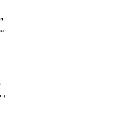
àn
mục
n
ăng