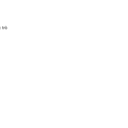
c trò