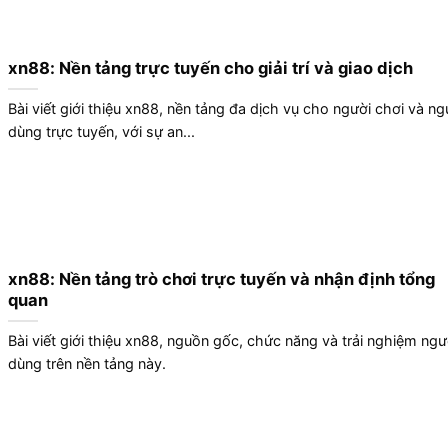
xn88: Nền tảng trực tuyến cho giải trí và giao dịch
Bài viết giới thiệu xn88, nền tảng đa dịch vụ cho người chơi và ng
dùng trực tuyến, với sự an...
xn88: Nền tảng trò chơi trực tuyến và nhận định tổng
quan
Bài viết giới thiệu xn88, nguồn gốc, chức năng và trải nghiệm ngư
dùng trên nền tảng này.