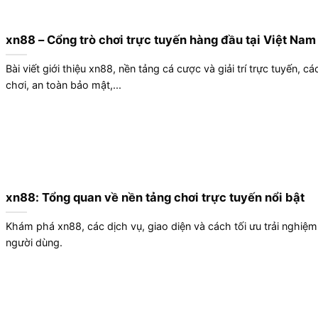
xn88 – Cổng trò chơi trực tuyến hàng đầu tại Việt Nam
Bài viết giới thiệu xn88, nền tảng cá cược và giải trí trực tuyến, cá
chơi, an toàn bảo mật,...
xn88: Tổng quan về nền tảng chơi trực tuyến nổi bật
Khám phá xn88, các dịch vụ, giao diện và cách tối ưu trải nghiệm
người dùng.