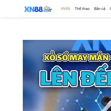
Chuyển
XN88
Thể thao
Bắn cá
đến
nội
dung