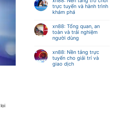
xn88: Nền tảng trò chơi
trực tuyến và hành trình
khám phá
xn88: Tổng quan, an
toàn và trải nghiệm
người dùng
xn88: Nền tảng trực
tuyến cho giải trí và
giao dịch
loi