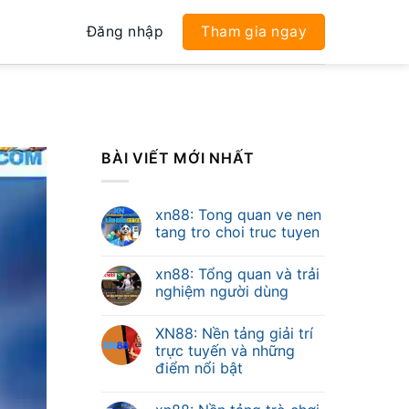
Đăng nhập
Tham gia ngay
BÀI VIẾT MỚI NHẤT
xn88: Tong quan ve nen
tang tro choi truc tuyen
xn88: Tổng quan và trải
nghiệm người dùng
XN88: Nền tảng giải trí
trực tuyến và những
điểm nổi bật