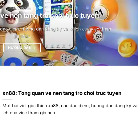
HƯỚNG DẪN
ve nen tang tro choi truc tuyen
c dac diem, huong dan dang ky va loi ich cua viec tham
gia nen...
HƯỚNG DẪN
→
xn88: Tong quan ve nen tang tro choi truc tuyen
Mot bai viet gioi thieu xn88, cac dac diem, huong dan dang ky va 
ich cua viec tham gia nen...