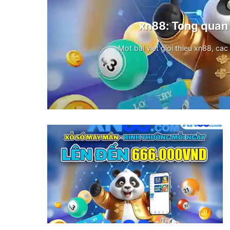
xn88: Tong quan 
Mot bai viet gioi thieu xn88, ca