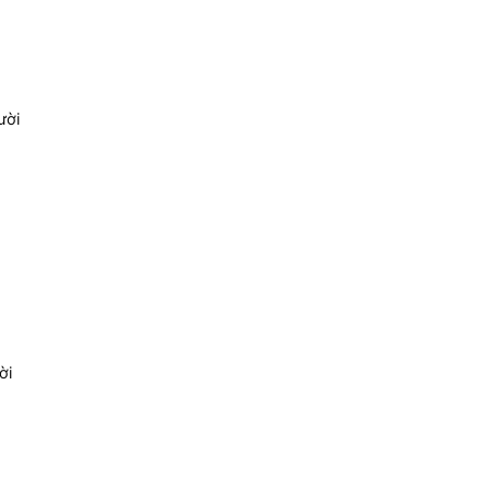
ười
ời