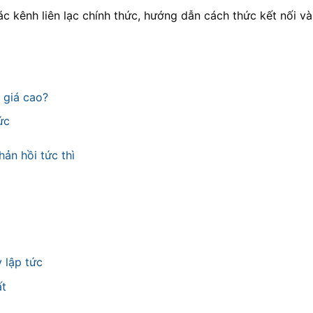
 các kênh liên lạc chính thức, hướng dẫn cách thức kết nối
 giá cao?
ức
hản hồi tức thì
 lập tức
ất