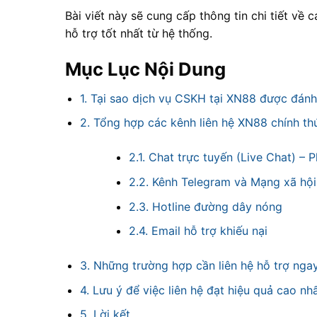
Bài viết này sẽ cung cấp thông tin chi tiết về
hỗ trợ tốt nhất từ hệ thống.
Mục Lục Nội Dung
1. Tại sao dịch vụ CSKH tại XN88 được đánh
2. Tổng hợp các kênh liên hệ XN88 chính th
2.1. Chat trực tuyến (Live Chat) – P
2.2. Kênh Telegram và Mạng xã hội
2.3. Hotline đường dây nóng
2.4. Email hỗ trợ khiếu nại
3. Những trường hợp cần liên hệ hỗ trợ ngay
4. Lưu ý để việc liên hệ đạt hiệu quả cao nh
5. Lời kết