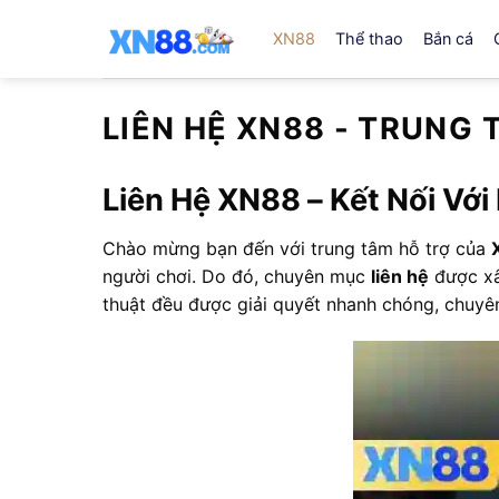
Chuyển
XN88
Thể thao
Bắn cá
đến
nội
dung
LIÊN HỆ XN88 - TRUNG
Liên Hệ XN88 – Kết Nối Vớ
Chào mừng bạn đến với trung tâm hỗ trợ của
người chơi. Do đó, chuyên mục
liên hệ
được xâ
thuật đều được giải quyết nhanh chóng, chuyên