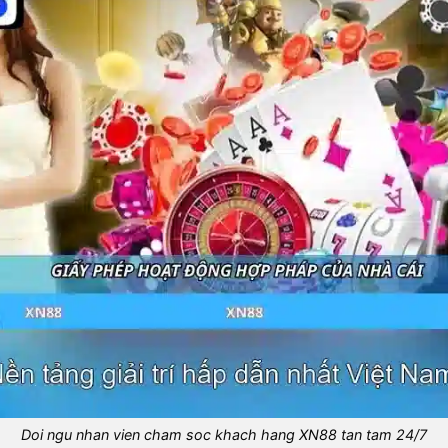
Doi ngu nhan vien cham soc khach hang XN88 tan tam 24/7