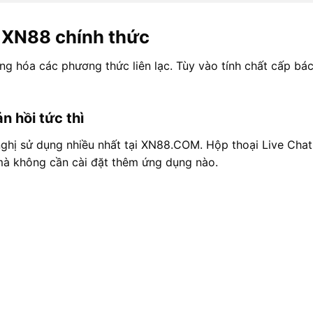
ệ XN88 chính thức
g hóa các phương thức liên lạc. Tùy vào tính chất cấp bác
n hồi tức thì
hị sử dụng nhiều nhất tại XN88.COM. Hộp thoại Live Chat 
 mà không cần cài đặt thêm ứng dụng nào.