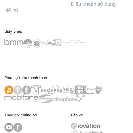
Điều khoản sử dụng
Nổ hũ
Giấy phép
Phương thức thanh toán
Theo dõi chúng tôi
Bảo vệ