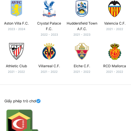
Aston Villa F.C.
Crystal Palace
Huddersfield Town
Valencia C.F.
F.C.
A.F.C.
2023 - 2024
2021 - 2022
2022 - 2023
2021 - 2023
Athletic Club
Villarreal C.F.
Elche C.F.
RCD Mallorca
2021 - 2022
2021 - 2022
2021 - 2022
2021 - 2022
Giấy phép trò chơi