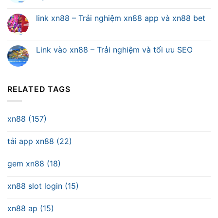
link xn88 – Trải nghiệm xn88 app và xn88 bet
Link vào xn88 – Trải nghiệm và tối ưu SEO
RELATED TAGS
xn88 (157)
tải app xn88 (22)
gem xn88 (18)
xn88 slot login (15)
xn88 ap (15)