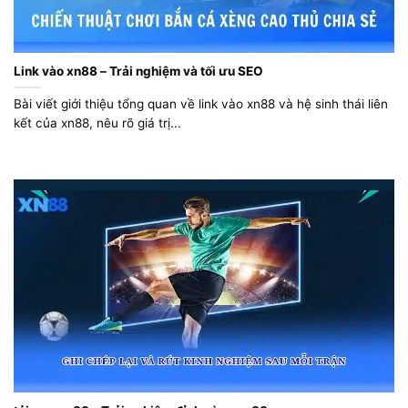
Link vào xn88 – Trải nghiệm và tối ưu SEO
Bài viết giới thiệu tổng quan về link vào xn88 và hệ sinh thái liên
kết của xn88, nêu rõ giá trị...