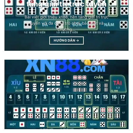
tảng giải trí trực tuyến
Bài viết giới thiệu xn88, nền tảng giải trí trực
tuyến với đa dạng trò chơi, bảo mật và
chương...
HƯỚNG DẪN
→