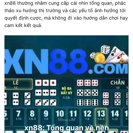
xn88 thường nhằm cung cấp cái nhìn tổng quan, phác
thảo xu hướng thị trường và các yếu tố ảnh hưởng tới
quyết định cược, mà không đi vào hướng dẫn chơi hay
cam kết kết quả.
HƯỚNG DẪN
xn88: Tổng quan về nền