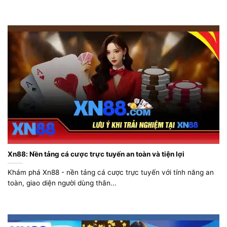
Xn88: Nền tảng cá cược trực tuyến an toàn và tiện lợi
Khám phá Xn88 - nền tảng cá cược trực tuyến với tính năng an
toàn, giao diện người dùng thân...