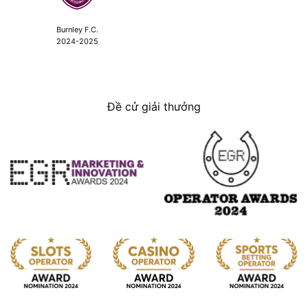
Burnley F.C.
2024-2025
Đề cử giải thưởng