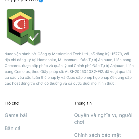
được vận hành bởi Công ty Mettlemind Tech Ltd., số đăng ký: 15779, với
địa chỉ đăng ký tại Hamchako, Mutsamudu, Đảo Tự trị Anjouan, Liên bang
Comoros. được cấp phép và quản lý bởi Chính phủ Đảo Tự trị Anjouan, Liên
bang Comoros, theo Giấy phép số: ALSI-202504032-FI2. đã vượt qua tất
cả các yêu cầu tuân thủ pháp lý và được cấp phép hợp pháp để cung cấp
các hoạt động trò chơi có thưởng và cá cược dưới mọi hình thức.
Trò chơi
Thông tin
Game bài
Quyền và nghĩa vụ người
chơi
Bắn cá
Chính sách bảo mật