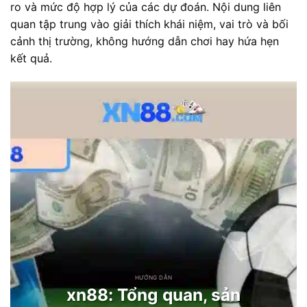
ro và mức độ hợp lý của các dự đoán. Nội dung liên
quan tập trung vào giải thích khái niệm, vai trò và bối
cảnh thị trường, không hướng dẫn chơi hay hứa hẹn
kết quả.
HƯỚNG DẪN
xn88: Tổng quan, sản