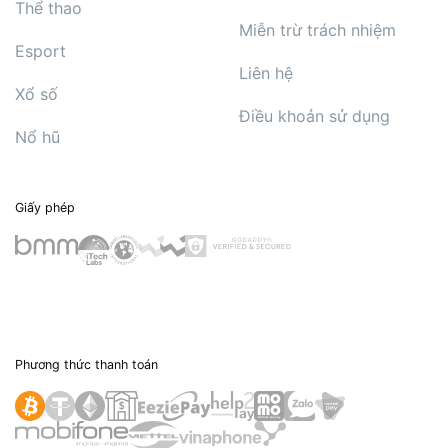
Thể thao
Miễn trừ trách nhiệm
Esport
Liên hệ
Xổ số
Điều khoản sử dụng
Nổ hũ
Giấy phép
Phương thức thanh toán