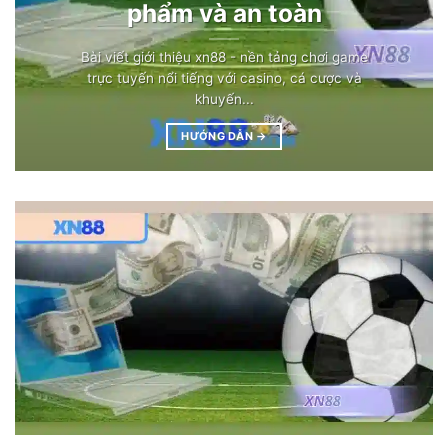
phẩm và an toàn
Bài viết giới thiệu xn88 - nền tảng chơi game
trực tuyến nổi tiếng với casino, cá cược và
khuyến...
HƯỚNG DẪN
→