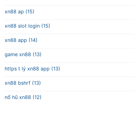
xn88 ap (15)
xn88 slot login (15)
xn88 app (14)
game xn88 (13)
https t lý xn88 app (13)
xn88 bshrf (13)
nổ hũ xn88 (12)