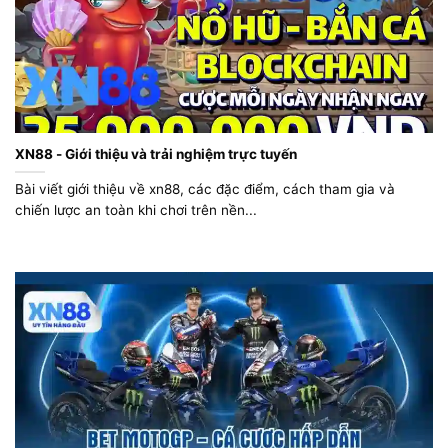
XN88 - Giới thiệu và trải nghiệm trực tuyến
Bài viết giới thiệu về xn88, các đặc điểm, cách tham gia và
chiến lược an toàn khi chơi trên nền...