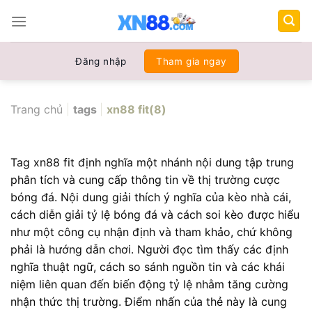
Chuyển
đến
nội
dung
Đăng nhập
Tham gia ngay
Trang chủ
|
tags
|
xn88 fit(8)
Tag xn88 fit định nghĩa một nhánh nội dung tập trung
phân tích và cung cấp thông tin về thị trường cược
bóng đá. Nội dung giải thích ý nghĩa của kèo nhà cái,
cách diễn giải tỷ lệ bóng đá và cách soi kèo được hiểu
như một công cụ nhận định và tham khảo, chứ không
phải là hướng dẫn chơi. Người đọc tìm thấy các định
nghĩa thuật ngữ, cách so sánh nguồn tin và các khái
niệm liên quan đến biến động tỷ lệ nhằm tăng cường
nhận thức thị trường. Điểm nhấn của thẻ này là cung