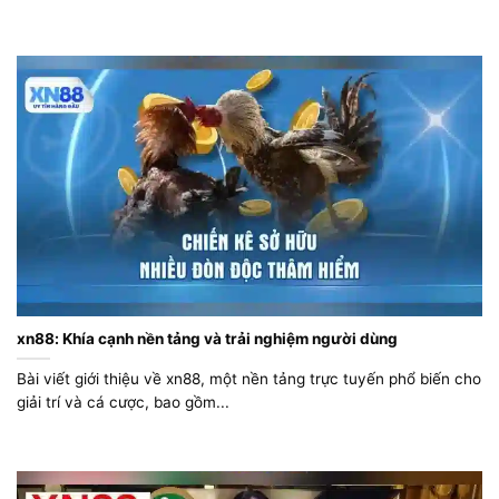
xn88: Khía cạnh nền tảng và trải nghiệm người dùng
Bài viết giới thiệu về xn88, một nền tảng trực tuyến phổ biến cho
giải trí và cá cược, bao gồm...