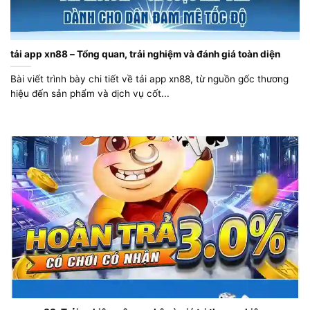
tải app xn88 – Tổng quan, trải nghiệm và đánh giá toàn diện
Bài viết trình bày chi tiết về tải app xn88, từ nguồn gốc thương
hiệu đến sản phẩm và dịch vụ cốt...