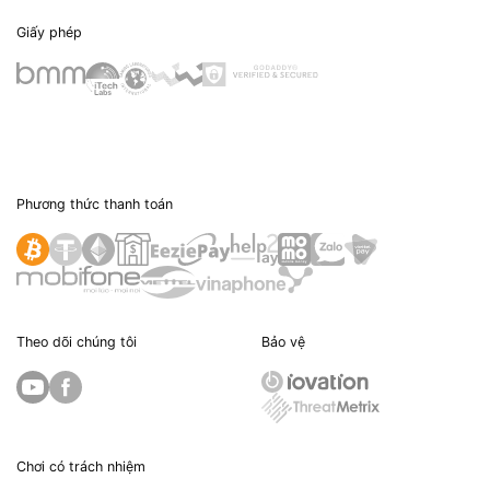
Giấy phép
Phương thức thanh toán
Theo dõi chúng tôi
Bảo vệ
Chơi có trách nhiệm