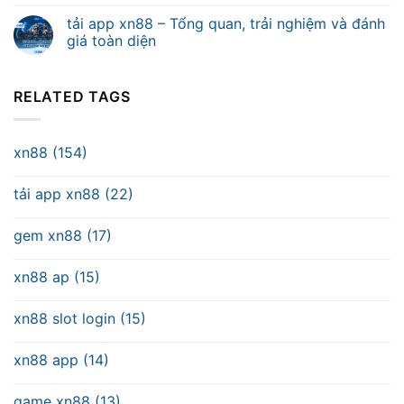
tải app xn88 – Tổng quan, trải nghiệm và đánh
giá toàn diện
RELATED TAGS
xn88 (154)
tải app xn88 (22)
gem xn88 (17)
xn88 ap (15)
xn88 slot login (15)
xn88 app (14)
game xn88 (13)