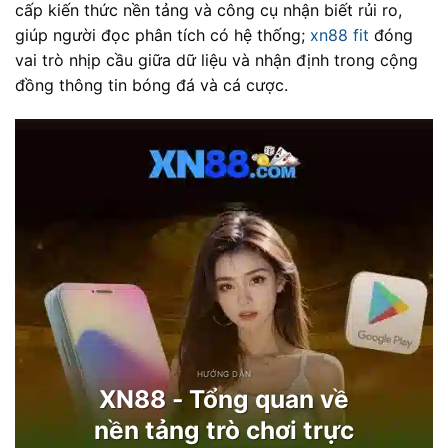
cấp kiến thức nền tảng và công cụ nhận biết rủi ro,
giúp người đọc phân tích có hệ thống;
xn88 fit
đóng
vai trò nhịp cầu giữa dữ liệu và nhận định trong cộng
đồng thông tin bóng đá và cá cược.
HƯỚNG DẪN
XN88 - Tổng quan về
nền tảng trò chơi trực