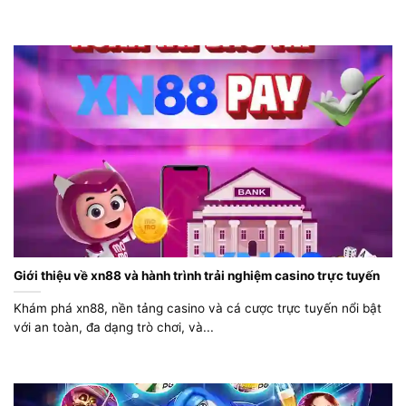
Giới thiệu về xn88 và hành trình trải nghiệm casino trực tuyến
Khám phá xn88, nền tảng casino và cá cược trực tuyến nổi bật
với an toàn, đa dạng trò chơi, và...