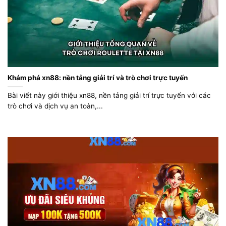
Khám phá xn88: nền tảng giải trí và trò chơi trực tuyến
Bài viết này giới thiệu xn88, nền tảng giải trí trực tuyến với các
trò chơi và dịch vụ an toàn,...