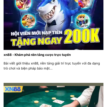
xn88 - Khám phá nền tảng cược trực tuyến
Bài viết giới thiệu xn88, nền tảng giải trí trực tuyến với đa dạng
trò chơi và biện pháp bảo mật...