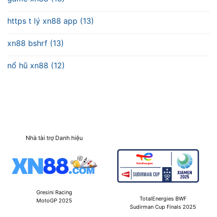
https t lý xn88 app (13)
xn88 bshrf (13)
nổ hũ xn88 (12)
Nhà tài trợ Danh hiệu
Gresini Racing
TotalEnergies BWF
MotoGP 2025
Sudirman Cup Finals 2025