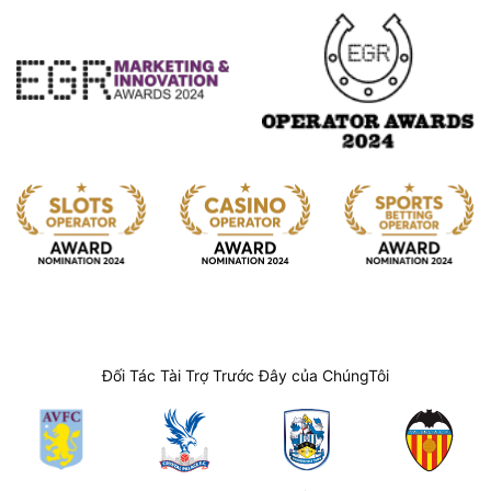
Đối Tác Tài Trợ Trước Đây của ChúngTôi